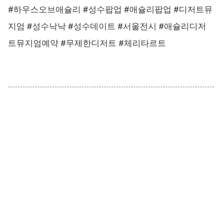
#하우스오브애슐리 #성수팝업 #애슐리팝업 #디저트뮤
지엄 #성수낙낙 #성수데이트 #서울전시 #애슐리디저
트뮤지엄예약 #무제한디저트 #체리타르트