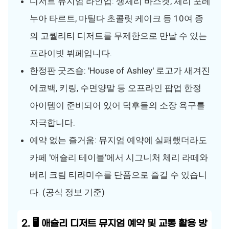
디저트 뮤지엄 라인업: 생체리 바스켓, 체리 포레
누아 타르트, 마틸다 초콜릿 케이크 등 10여 종
의 고퀄리티 디저트를 무제한으로 만날 수 있는
프라이빗 뷔페입니다.
한정판 굿즈숍: 'House of Ashley' 로고가 새겨진
에코백, 키링, 수면양말 등 오프라인 팝업 한정
아이템이 준비되어 있어 덕후들의 소장 욕구를
자극합니다.
예약 없는 즐거움: 뮤지엄 예약에 실패했더라도
카페 '애슐리 테이블'에서 시그니처 체리 라떼와
베리 크림 티라미수를 단품으로 즐길 수 있습니
다. (공식 정보 기준)
2. 🖥️ 애슐리 디저트 뮤지엄 예약 및 교통 활용 방