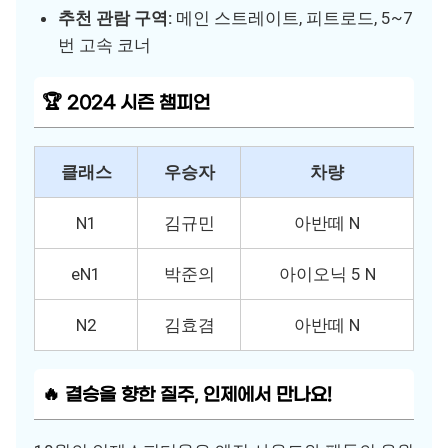
추천 관람 구역:
메인 스트레이트, 피트로드, 5~7
번 고속 코너
🏆 2024 시즌 챔피언
클래스
우승자
차량
N1
김규민
아반떼 N
eN1
박준의
아이오닉 5 N
N2
김효겸
아반떼 N
🔥 결승을 향한 질주, 인제에서 만나요!