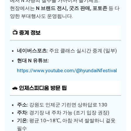
에서 N 차량의 질주를 가까이서 즐기세요.
현장에서는
N 브랜드 전시, 굿즈 판매, 포토존
등 다
양한 부대행사도 운영됩니다.
📺 중계 정보
네이버스포츠:
주요 클래스 실시간 중계 (일부)
현대 N 유튜브:
https://www.youtube.com/@hyundaiNfestival
🚗 인제스피디움 방문 팁
주소:
강원도 인제군 기린면 상하답로 130
주차:
경기장 내 주차 가능 (조기 입장 권장)
기온:
평균 10~18℃, 아침·저녁 쌀쌀하니 겉옷
필수