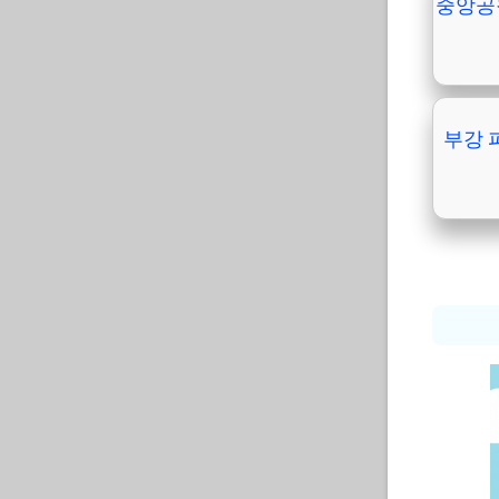
중앙공
부강 